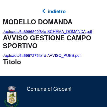
indietro
MODELLO DOMANDA
./uploads/6a6996800f84e-SCHEMA_DOMANDA.pdf
AVVISO GESTIONE CAMPO
SPORTIVO
./uploads/6a6997275fe1d-AVVISO_PUBB.pdf
Titolo
Comune di Cropani