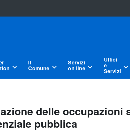
Uffici
er
Il
Servizi
e
tion
Comune
on line
Servizi
azione delle occupazioni s
denziale pubblica