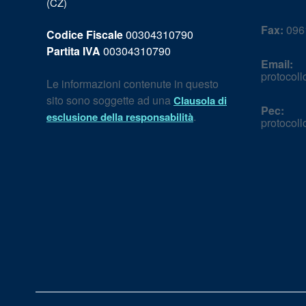
(CZ)
Fax:
0961
Codice Fiscale
00304310790
Partita IVA
00304310790
Email:
protocol
Le informazioni contenute in questo
sito sono soggette ad una
Clausola di
Pec:
.
esclusione della responsabilità
protocol