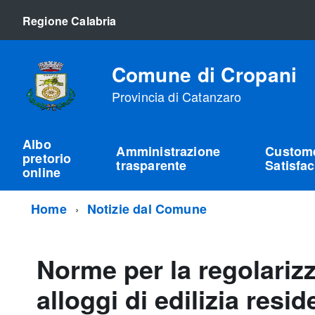
Regione Calabria
Comune di Cropani
Provincia di Catanzaro
Albo
Amministrazione
Custom
pretorio
trasparente
Satisfac
online
Home
Notizie dal Comune
Norme per la regolarizz
alloggi di edilizia resi