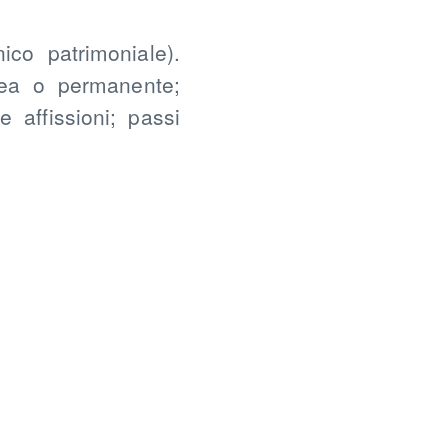
o patrimoniale).
ea o permanente;
e affissioni; passi