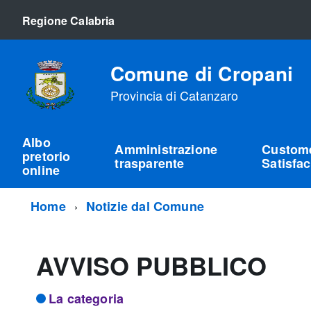
Regione Calabria
Comune di Cropani
Provincia di Catanzaro
Albo
Amministrazione
Custom
pretorio
trasparente
Satisfac
online
Home
Notizie dal Comune
AVVISO PUBBLICO
La categoria