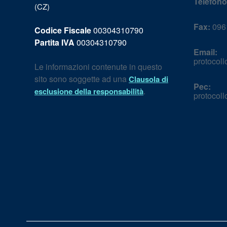
Telefono
(CZ)
Fax:
0961
Codice Fiscale
00304310790
Partita IVA
00304310790
Email:
protocol
Le informazioni contenute in questo
sito sono soggette ad una
Clausola di
Pec:
.
esclusione della responsabilità
protocol