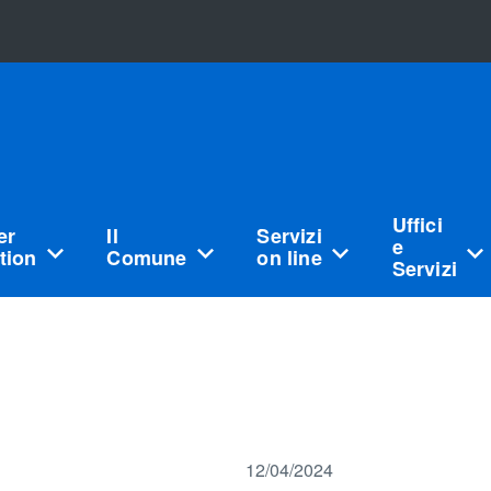
Uffici
er
Il
Servizi
e
tion
Comune
on line
Servizi
12/04/2024