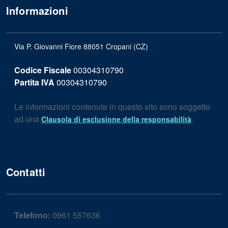
Informazioni
Via P. Giovanni Fiore 88051 Cropani (CZ)
Codice Fiscale
00304310790
Partita IVA
00304310790
Le informazioni contenute in questo sito sono soggette
ad una
.
Clausola di esclusione della responsabilità
Contatti
Telefono:
0961 557636