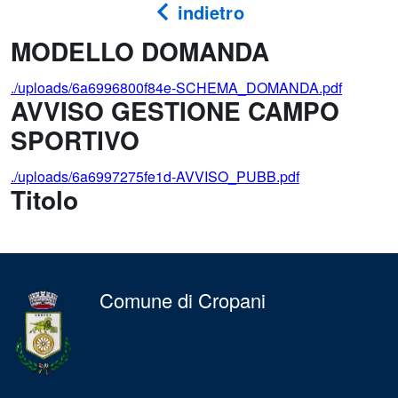
indietro
MODELLO DOMANDA
./uploads/6a6996800f84e-SCHEMA_DOMANDA.pdf
AVVISO GESTIONE CAMPO
SPORTIVO
./uploads/6a6997275fe1d-AVVISO_PUBB.pdf
Titolo
Comune di Cropani