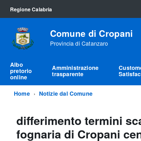
Regione Calabria
Comune di Cropani
Provincia di Catanzaro
Albo
Amministrazione
Custom
pretorio
trasparente
Satisfac
online
Home
Notizie dal Comune
differimento termini sc
fognaria di Cropani ce