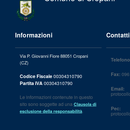
Informazioni
Contatti
Via P. Giovanni Fiore 88051 Cropani
Telefono
(CZ)
Fax:
0961
Codice Fiscale
00304310790
Partita IVA
00304310790
Email:
protocol
Le informazioni contenute in questo
sito sono soggette ad una
Clausola di
Pec:
.
esclusione della responsabilità
protocol