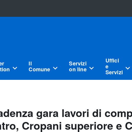
Uffici
er
Il
Servizi
e
tion
Comune
on line
Servizi
adenza gara lavori di comp
ntro, Cropani superiore e 