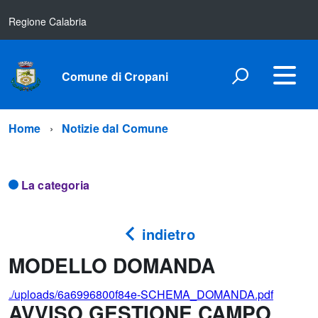
Regione Calabria
Comune di Cropani
Home
Notizie dal Comune
La categoria
indietro
MODELLO DOMANDA
./uploads/6a6996800f84e-SCHEMA_DOMANDA.pdf
AVVISO GESTIONE CAMPO